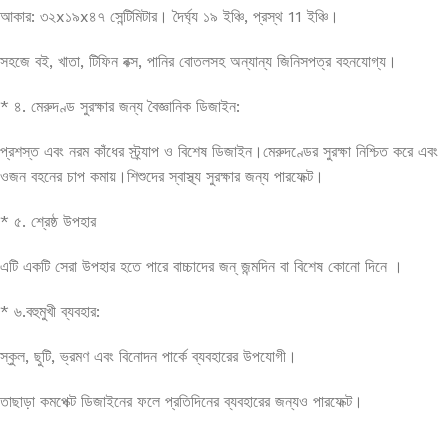
আকার: ৩২x১৯x৪৭ সেন্টিমিটার। দৈর্ঘ্য ১৯ ইঞ্চি, প্রস্থ 11 ইঞ্চি।
সহজে বই, খাতা, টিফিন বক্স, পানির বোতলসহ অন্যান্য জিনিসপত্র বহনযোগ্য।
* ৪. মেরুদণ্ড সুরক্ষার জন্য বৈজ্ঞানিক ডিজাইন:
প্রশস্ত এবং নরম কাঁধের স্ট্র্যাপ ও বিশেষ ডিজাইন।মেরুদণ্ডের সুরক্ষা নিশ্চিত করে এবং
ওজন বহনের চাপ কমায়।শিশুদের স্বাস্থ্য সুরক্ষার জন্য পারফেক্ট।
* ৫. শ্রেষ্ঠ উপহার
এটি একটি সেরা উপহার হতে পারে বাচ্চাদের জন্ জন্মদিন বা বিশেষ কোনো দিনে ।
* ৬.বহুমুখী ব্যবহার:
স্কুল, ছুটি, ভ্রমণ এবং বিনোদন পার্কে ব্যবহারের উপযোগী।
তাছাড়া কমপেক্ট ডিজাইনের ফলে প্রতিদিনের ব্যবহারের জন্যও পারফেক্ট।