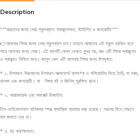
Description
“””বাচ্চাদের জন্য সেরা স্কুলব্যাগ: স্বাস্থ্যসম্মত, স্টাইলিশ ও জলরোধী!”””
👉আপনার শিশুর জন্য সেরা স্কুলব্যাগ চান ! তাহলে আমাদের এই স্কুল ব্যক্তি হতে
পারে আপনার জন্য সেরা। এই ব্যাগটি কেবল দেখতে সুন্দর নয়, বরং এটি শিশুর স্বাচ্ছন্দ্য
ও স্বাস্থ্যও নিশ্চিত করে। জানুন কেন এটি আপনার শিশুর জন্য উপযুক্ত:
* ১. উপকরণ: উচ্চমানের উপকরণ-অক্সফোর্ড ক্লথ*ষ ও পলিয়েস্টার দিয়ে তৈরি, যা নরম,
হালকা এবং জলরোধী। যা শিশুর বই ও জিনিস সুরক্ষিত রাখে।
* ২. আরামদায়ক এবং কমপেক্ট ডিজাইন:
তিন-ডাইমেনশনাল হানিকম্ব স্পঞ্জ ফ্যাব্রিক ব্যবহার করা হয়েছে। গরমের দিনে পেছনে
ঘাম জমতে দেয় না।
* ৩. বড় ধারণক্ষমতা: