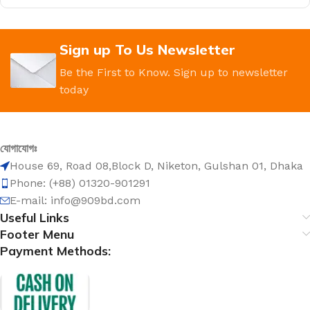
Sign up To Us Newsletter
Be the First to Know. Sign up to newsletter
today
যোগাযোগঃ
House 69, Road 08,Block D, Niketon, Gulshan 01, Dhaka
Phone: (+88) 01320-901291
E-mail: info@909bd.com
Useful Links
Footer Menu
Payment Methods: