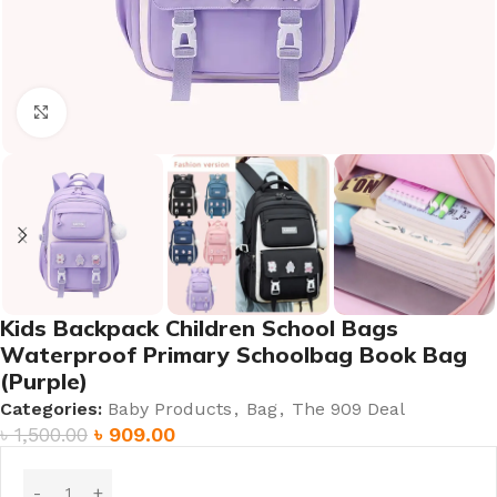
Click to enlarge
Kids Backpack Children School Bags
Waterproof Primary Schoolbag Book Bag
(Purple)
Categories:
Baby Products
,
Bag
,
The 909 Deal
৳
1,500.00
৳
909.00