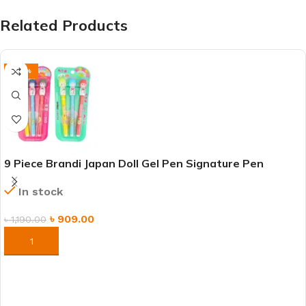
Related Products
-24%
9 Piece Brandi Japan Doll Gel Pen Signature Pen
Student Pen
In stock
৳
909.00
৳
1,190.00
ORDER NOW