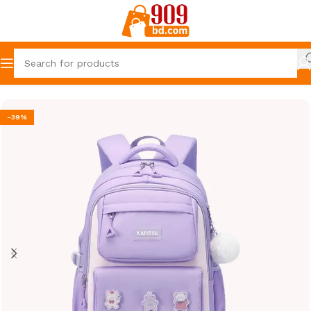
Home
Baby Products
Bag
-39%