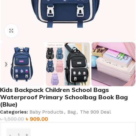
Click to enlarge
Kids Backpack Children School Bags
Waterproof Primary Schoolbag Book Bag
(Blue)
Categories:
Baby Products
,
Bag
,
The 909 Deal
৳
1,500.00
৳
909.00