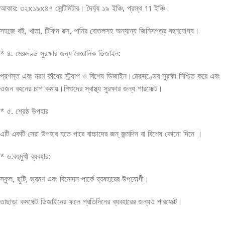
আকার: ৩২x১৯x৪৭ সেন্টিমিটার। দৈর্ঘ্য ১৯ ইঞ্চি, প্রস্থ 11 ইঞ্চি।
সহজে বই, খাতা, টিফিন বক্স, পানির বোতলসহ অন্যান্য জিনিসপত্র বহনযোগ্য।
* ৪. মেরুদণ্ড সুরক্ষার জন্য বৈজ্ঞানিক ডিজাইন:
প্রশস্ত এবং নরম কাঁধের স্ট্র্যাপ ও বিশেষ ডিজাইন।মেরুদণ্ডের সুরক্ষা নিশ্চিত করে এবং
ওজন বহনের চাপ কমায়।শিশুদের স্বাস্থ্য সুরক্ষার জন্য পারফেক্ট।
* ৫. শ্রেষ্ঠ উপহার
এটি একটি সেরা উপহার হতে পারে বাচ্চাদের জন্ জন্মদিন বা বিশেষ কোনো দিনে ।
* ৬.বহুমুখী ব্যবহার:
স্কুল, ছুটি, ভ্রমণ এবং বিনোদন পার্কে ব্যবহারের উপযোগী।
তাছাড়া কমপেক্ট ডিজাইনের ফলে প্রতিদিনের ব্যবহারের জন্যও পারফেক্ট।