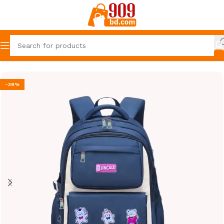
Home
Baby Products
Bag
-39%