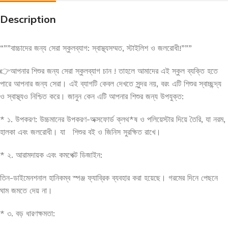
Description
“””বাচ্চাদের জন্য সেরা স্কুলব্যাগ: স্বাস্থ্যসম্মত, স্টাইলিশ ও জলরোধী!”””
👉আপনার শিশুর জন্য সেরা স্কুলব্যাগ চান ! তাহলে আমাদের এই স্কুল ব্যক্তি হতে
পারে আপনার জন্য সেরা। এই ব্যাগটি কেবল দেখতে সুন্দর নয়, বরং এটি শিশুর স্বাচ্ছন্দ্য
ও স্বাস্থ্যও নিশ্চিত করে। জানুন কেন এটি আপনার শিশুর জন্য উপযুক্ত:
* ১. উপকরণ: উচ্চমানের উপকরণ-অক্সফোর্ড ক্লথ*ষ ও পলিয়েস্টার দিয়ে তৈরি, যা নরম,
হালকা এবং জলরোধী। যা শিশুর বই ও জিনিস সুরক্ষিত রাখে।
* ২. আরামদায়ক এবং কমপেক্ট ডিজাইন:
তিন-ডাইমেনশনাল হানিকম্ব স্পঞ্জ ফ্যাব্রিক ব্যবহার করা হয়েছে। গরমের দিনে পেছনে
ঘাম জমতে দেয় না।
* ৩. বড় ধারণক্ষমতা: