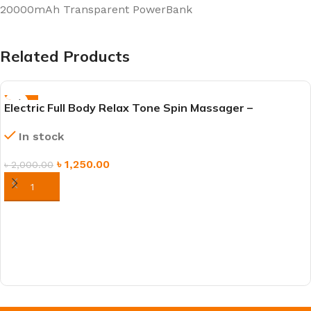
20000mAh Transparent PowerBank
Related Products
-38%
Electric Full Body Relax Tone Spin Massager –
Handheld Muscle & Pain Relief Machine
In stock
৳
1,250.00
৳
2,000.00
ORDER NOW