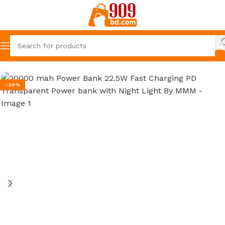
Home
Upper 909
-20%