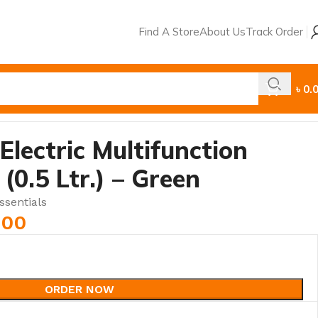
Find A Store
About Us
Track Order
৳
0.
lectric Multifunction
(0.5 Ltr.) – Green
sentials
.00
ORDER NOW