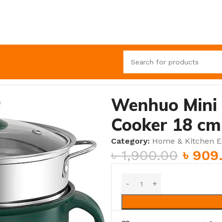
ltifunction Cooker 18 cm (0.5 Ltr.) – Green
Wenhuo Mini E
Cooker 18 cm 
Category:
Home & Kitchen Es
৳
1,900.00
৳
909