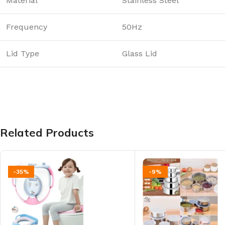
Material
Stainless Steel
Frequency
50Hz
Lid Type
Glass Lid
Related Products
-35%
-9%