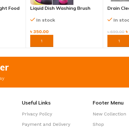
ight Food
Liquid Dish Washing Brush
Drain Cle
 Piece
with Soap Dispenser –
Flexible 
In stock
In sto
ess
Kitchen Cleaning Tool
Sink, Ki
৳
350.00
৳
699.00
ORDER NOW
ORDER 
er
ay
Useful Links
Footer Menu
Privacy Policy
New Collection
Payment and Delivery
Shop