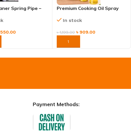
aner Spring Pipe –
Premium Cooking Oil Spray
Clog Remover for
Bottle – Refillable & Non-
ck
In stock
tchen & Bathroom
Aerosol Dispenser
৳
550.00
৳
909.00
৳
1,199.00
NOW
ORDER NOW
Payment Methods: