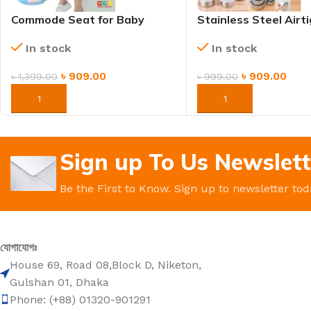
Commode Seat for Baby
Stainless Steel Airt
Potty Training – Comfortable
Storage Box Set – 5
In stock
In stock
& Safe
with Lids for Freshn
৳
909.00
৳
909.00
৳
1,399.00
৳
999.00
ORDER NOW
ORDER NOW
Sign up To Us Newslett
Be the First to Know. Sign up to newsletter tod
যোগাযোগঃ
House 69, Road 08,Block D, Niketon,
Gulshan 01, Dhaka
Phone: (+88) 01320-901291