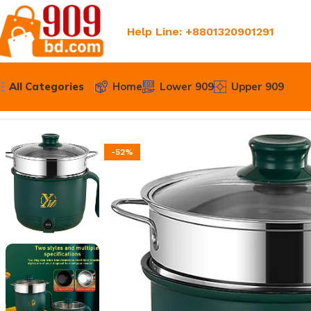
Help Line: +8801320901291
All Categories
Home
Lower 909
Upper 909
Home
Home & Kitchen Essentials
Wenhuo Mini Electric Mu
-52%