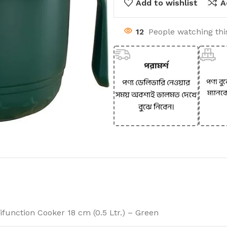
Add to wishlist
A
12
People watching thi
পরামর্শ
পণ্য বু
পণ্য ডেলিভারি নেওয়ার
ম্যানক
সময় অবশ্যই ভালমত দেখে
বুঝে নিবেন।
function Cooker 18 cm (0.5 Ltr.) – Green