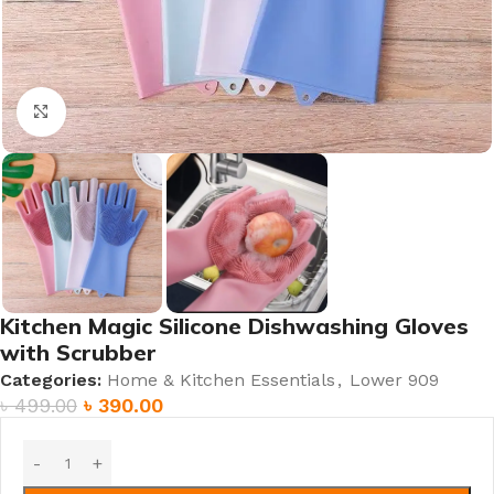
Click to enlarge
Kitchen Magic Silicone Dishwashing Gloves
with Scrubber
Categories:
Home & Kitchen Essentials
,
Lower 909
৳
499.00
৳
390.00