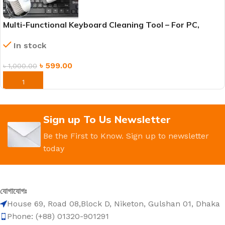
Multi-Functional Keyboard Cleaning Tool – For PC,
Laptop & Accessories
In stock
৳
599.00
৳
1,000.00
ORDER NOW
Sign up To Us Newsletter
Be the First to Know. Sign up to newsletter
today
যোগাযোগঃ
House 69, Road 08,Block D, Niketon, Gulshan 01, Dhaka
Phone: (+88) 01320-901291