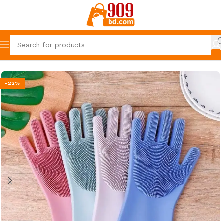
Home
Lower 909
-22%